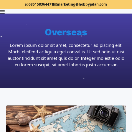
Langsung
085158364471
marketing@hobbyjalan.com
ke
isi
Menu
Overseas
Lorem ipsum dolor sit amet, consectetur adipiscing elit.
Morbi eleifend ac ligula eget convallis. Ut sed odio ut nisi
auctor tincidunt sit amet quis dolor. Integer molestie odio
eu lorem suscipit, sit amet lobortis justo accumsan