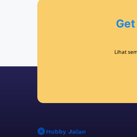
Get
Lihat se