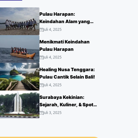
Pulau Harapan:
Keindahan Alam yang
Menakjubkan
Juli 4, 2025
Menikmati Keindahan
Pulau Harapan
Juli 4, 2025
Healing Nusa Tenggara:
Pulau Cantik Selain Bali!
Juli 4, 2025
Surabaya Kekinian:
Sejarah, Kuliner, & Spot
Hits!
Juli 3, 2025