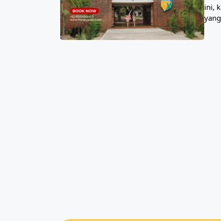
ini,
yang 