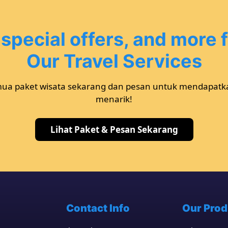
 special offers, and more 
Our Travel Services
mua paket wisata sekarang dan pesan untuk mendapat
menarik!
Lihat Paket & Pesan Sekarang
Contact Info
Our Prod