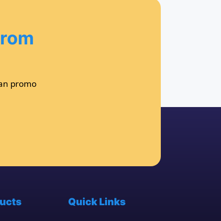
from
kan promo
ucts
Quick Links