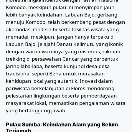
Komodo, meskipun pulau ini menyimpan jauh
lebih banyak keindahan. Labuan Bajo, gerbang
menuju Komodo, telah berkembang pesat dengan
akomodasi modern beserta fasilitas wisata yang
memadai. meskipun, jangan hanya terpaku di
Labuan Bajo. Jelajahi Danau Kelimutu yang ikonik
dengan warna-warninya yang misterius, nikmati
trekking di persawahan Cancar yang berbentuk
jaring laba-laba, beserta kunjungi desa-desa
tradisional seperti Bena untuk merasakan
kehidupan lokal yang autentik. Inovasi dalam
pariwisata berkelanjutan di Flores mendorong
pelestarian lingkungan beserta pemberdayaan
masyarakat lokal, memastikan pengalaman wisata
yang bertanggung jawab.
Pulau Sumba: Keindahan Alam yang Belum
Terjamah