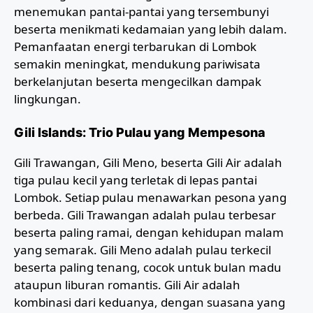
menemukan pantai-pantai yang tersembunyi
beserta menikmati kedamaian yang lebih dalam.
Pemanfaatan energi terbarukan di Lombok
semakin meningkat, mendukung pariwisata
berkelanjutan beserta mengecilkan dampak
lingkungan.
Gili Islands: Trio Pulau yang Mempesona
Gili Trawangan, Gili Meno, beserta Gili Air adalah
tiga pulau kecil yang terletak di lepas pantai
Lombok. Setiap pulau menawarkan pesona yang
berbeda. Gili Trawangan adalah pulau terbesar
beserta paling ramai, dengan kehidupan malam
yang semarak. Gili Meno adalah pulau terkecil
beserta paling tenang, cocok untuk bulan madu
ataupun liburan romantis. Gili Air adalah
kombinasi dari keduanya, dengan suasana yang