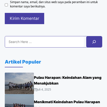
Simpan nama, email, dan situs web saya pada peramban ini untuk
komentar saya berikutnya.
Search
Artikel Populer
Pulau Harapan: Keindahan Alam yang
Menakjubkan
Juli 4, 2025
Menikmati Keindahan Pulau Harapan