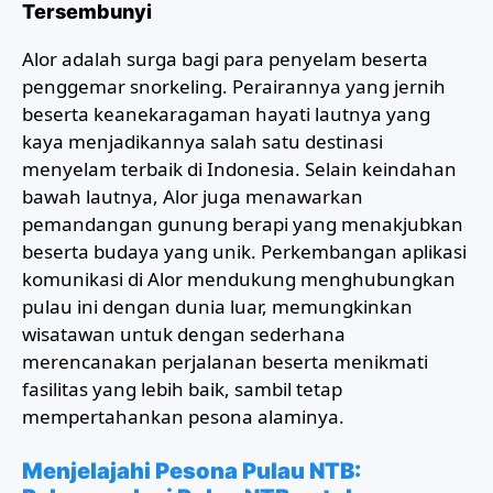
Tersembunyi
Alor adalah surga bagi para penyelam beserta
penggemar snorkeling. Perairannya yang jernih
beserta keanekaragaman hayati lautnya yang
kaya menjadikannya salah satu destinasi
menyelam terbaik di Indonesia. Selain keindahan
bawah lautnya, Alor juga menawarkan
pemandangan gunung berapi yang menakjubkan
beserta budaya yang unik. Perkembangan aplikasi
komunikasi di Alor mendukung menghubungkan
pulau ini dengan dunia luar, memungkinkan
wisatawan untuk dengan sederhana
merencanakan perjalanan beserta menikmati
fasilitas yang lebih baik, sambil tetap
mempertahankan pesona alaminya.
Menjelajahi Pesona Pulau NTB: