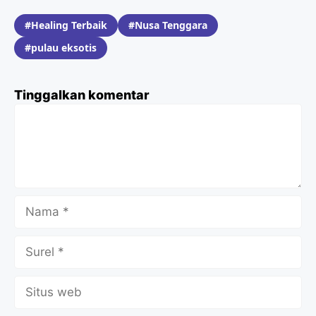
Healing Terbaik
Nusa Tenggara
pulau eksotis
Tinggalkan komentar
Komentar
Nama
Surel
Situs
web