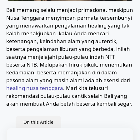
Bali memang selalu menjadi primadona, meskipun
Nusa Tenggara menyimpan permata tersembunyi
yang menawarkan pengalaman healing yang tak
kalah menakjubkan. kalau Anda mencari
ketenangan, keindahan alam yang autentik,
beserta pengalaman liburan yang berbeda, inilah
saatnya menjelajahi pulau-pulau indah NTT
beserta NTB. Melupakan hiruk pikuk, menemukan
kedamaian, beserta memanjakan diri dalam
pesona alam yang masih alami adalah esensi dari
healing nusa tenggara
. Mari kita telusuri
rekomendasi pulau-pulau cantik selain Bali yang
akan membuat Anda betah beserta kembali segar.
On this Article