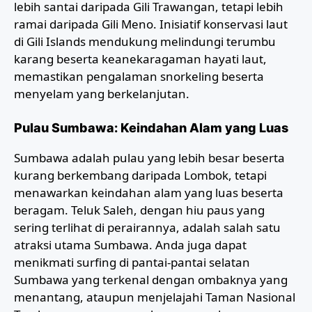
lebih santai daripada Gili Trawangan, tetapi lebih
ramai daripada Gili Meno. Inisiatif konservasi laut
di Gili Islands mendukung melindungi terumbu
karang beserta keanekaragaman hayati laut,
memastikan pengalaman snorkeling beserta
menyelam yang berkelanjutan.
Pulau Sumbawa: Keindahan Alam yang Luas
Sumbawa adalah pulau yang lebih besar beserta
kurang berkembang daripada Lombok, tetapi
menawarkan keindahan alam yang luas beserta
beragam. Teluk Saleh, dengan hiu paus yang
sering terlihat di perairannya, adalah salah satu
atraksi utama Sumbawa. Anda juga dapat
menikmati surfing di pantai-pantai selatan
Sumbawa yang terkenal dengan ombaknya yang
menantang, ataupun menjelajahi Taman Nasional