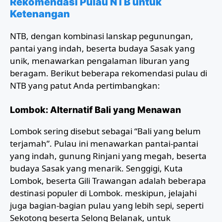
Rekomendasi Pulau NTB untuk
Ketenangan
NTB, dengan kombinasi lanskap pegunungan,
pantai yang indah, beserta budaya Sasak yang
unik, menawarkan pengalaman liburan yang
beragam. Berikut beberapa rekomendasi pulau di
NTB yang patut Anda pertimbangkan:
Lombok: Alternatif Bali yang Menawan
Lombok sering disebut sebagai “Bali yang belum
terjamah”. Pulau ini menawarkan pantai-pantai
yang indah, gunung Rinjani yang megah, beserta
budaya Sasak yang menarik. Senggigi, Kuta
Lombok, beserta Gili Trawangan adalah beberapa
destinasi populer di Lombok. meskipun, jelajahi
juga bagian-bagian pulau yang lebih sepi, seperti
Sekotong beserta Selong Belanak, untuk