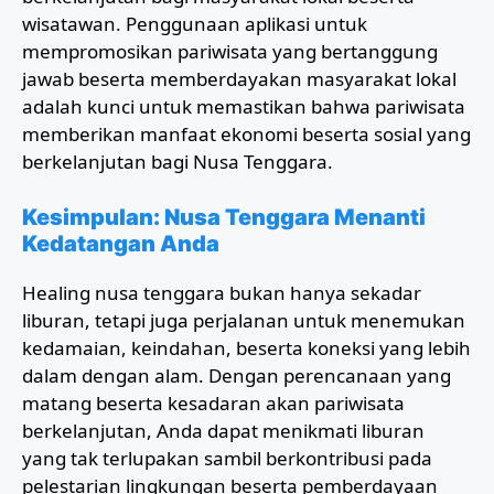
wisatawan. Penggunaan aplikasi untuk
mempromosikan pariwisata yang bertanggung
jawab beserta memberdayakan masyarakat lokal
adalah kunci untuk memastikan bahwa pariwisata
memberikan manfaat ekonomi beserta sosial yang
berkelanjutan bagi Nusa Tenggara.
Kesimpulan: Nusa Tenggara Menanti
Kedatangan Anda
Healing nusa tenggara bukan hanya sekadar
liburan, tetapi juga perjalanan untuk menemukan
kedamaian, keindahan, beserta koneksi yang lebih
dalam dengan alam. Dengan perencanaan yang
matang beserta kesadaran akan pariwisata
berkelanjutan, Anda dapat menikmati liburan
yang tak terlupakan sambil berkontribusi pada
pelestarian lingkungan beserta pemberdayaan