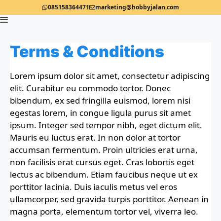
Langsung
085158364471
marketing@hobbyjalan.com
ke
isi
Menu
Terms & Conditions
Lorem ipsum dolor sit amet, consectetur adipiscing
elit. Curabitur eu commodo tortor. Donec
bibendum, ex sed fringilla euismod, lorem nisi
egestas lorem, in congue ligula purus sit amet
ipsum. Integer sed tempor nibh, eget dictum elit.
Mauris eu luctus erat. In non dolor at tortor
accumsan fermentum. Proin ultricies erat urna,
non facilisis erat cursus eget. Cras lobortis eget
lectus ac bibendum. Etiam faucibus neque ut ex
porttitor lacinia. Duis iaculis metus vel eros
ullamcorper, sed gravida turpis porttitor. Aenean in
magna porta, elementum tortor vel, viverra leo.