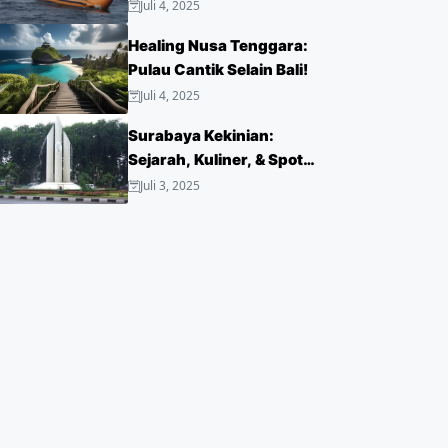
Juli 4, 2025
Healing Nusa Tenggara:
Pulau Cantik Selain Bali!
Juli 4, 2025
Surabaya Kekinian:
Sejarah, Kuliner, & Spot
Hits!
Juli 3, 2025