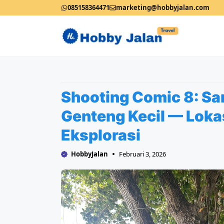
Langsung
085158364471
marketing@hobbyjalan.com
ke
isi
Shooting Comic 8: San
Genteng Kecil — Lokas
Eksplorasi
HobbyJalan
Februari 3, 2026