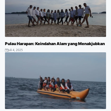
o
r
p
a
e
k
p
m
s
t
Pulau Harapan: Keindahan Alam yang Menakjubkan
Juli 4, 2025