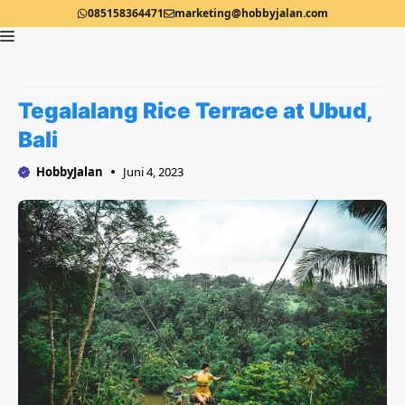
Langsung
085158364471
marketing@hobbyjalan.com
ke
isi
Menu
Tegalalang Rice Terrace at Ubud,
Bali
HobbyJalan
Juni 4, 2023