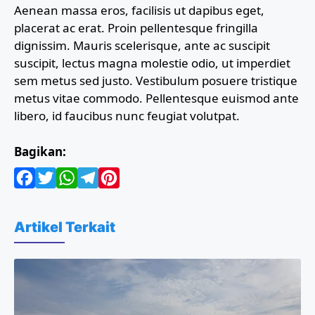
Aenean massa eros, facilisis ut dapibus eget,
placerat ac erat. Proin pellentesque fringilla
dignissim. Mauris scelerisque, ante ac suscipit
suscipit, lectus magna molestie odio, ut imperdiet
sem metus sed justo. Vestibulum posuere tristique
metus vitae commodo. Pellentesque euismod ante
libero, id faucibus nunc feugiat volutpat.
Bagikan:
F
T
W
T
P
a
w
h
e
i
Artikel Terkait
c
i
a
l
n
e
t
t
e
t
b
t
s
g
e
o
e
A
r
r