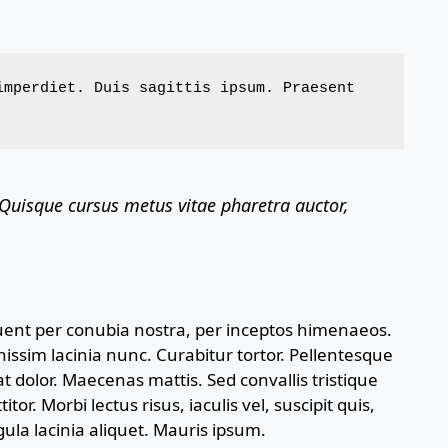
mperdiet. Duis sagittis ipsum. Praesent 
Quisque cursus metus vitae pharetra auctor,
rquent per conubia nostra, per inceptos himenaeos.
gnissim lacinia nunc. Curabitur tortor. Pellentesque
 dolor. Maecenas mattis. Sed convallis tristique
tor. Morbi lectus risus, iaculis vel, suscipit quis,
gula lacinia aliquet. Mauris ipsum.