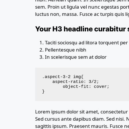
sem. Proin ut ligula vel nunc egestas portti
luctus non, massa. Fusce ac turpis quis li
Your H3 headline curabitur s
Taciti sociosqu ad litora torquent pe
Pellentesque nibh
In scelerisque sem at dolor
.aspect-3-2 img{

    aspect-ratio: 3/2;

	object-fit: cover;

}
Lorem ipsum dolor sit amet, consectetur a
Sed cursus ante dapibus diam. Sed nisi. 
sagittis ipsum. Praesent mauris. Fusce 