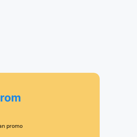
from
kan promo