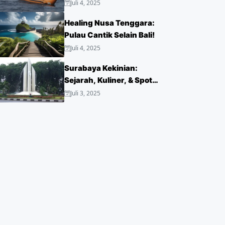
Juli 4, 2025
Healing Nusa Tenggara:
Pulau Cantik Selain Bali!
Juli 4, 2025
Surabaya Kekinian:
Sejarah, Kuliner, & Spot
Hits!
Juli 3, 2025