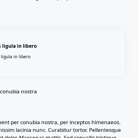
ligula in libero
ligula in libero
r conubia nostra
rquent per conubia nostra, per inceptos himenaeos.
gnissim lacinia nunc. Curabitur tortor. Pellentesque
 dolor. Maecenas mattis. Sed convallis tristique