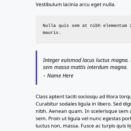
Vestibulum lacinia arcu eget nulla.
Nulla quis sem at nibh elementum i
mauris.
Integer euismod lacus luctus magna. 
sem massa mattis interdum magna.
– Name Here
Class aptent taciti sociosqu ad litora to
Curabitur sodales ligula in libero. Sed di
nibh. Aenean quam. In scelerisque sem at
sem. Proin ut ligula vel nunc egestas portti
luctus non, massa. Fusce ac turpis quis li