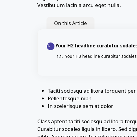
Vestibulum lacinia arcu eget nulla.
On this Article
Your H2 headline curabitur sodales 
Your H3 headline curabitur sodales 
Taciti sociosqu ad litora torquent pe
Pellentesque nibh
In scelerisque sem at dolor
Class aptent taciti sociosqu ad litora to
Curabitur sodales ligula in libero. Sed di
nibh. Aenean quam. In scelerisque sem at